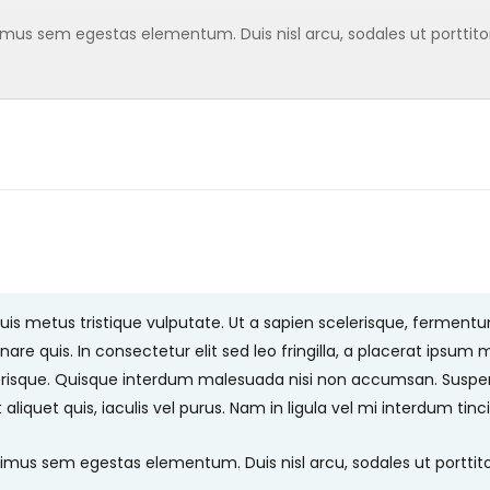
s sem egestas elementum. Duis nisl arcu, sodales ut porttitor a
s metus tristique vulputate. Ut a sapien scelerisque, fermentum l
nare quis. In consectetur elit sed leo fringilla, a placerat ipsum m
isque. Quisque interdum malesuada nisi non accumsan. Suspend
t aliquet quis, iaculis vel purus. Nam in ligula vel mi interdum tin
us sem egestas elementum. Duis nisl arcu, sodales ut porttitor a