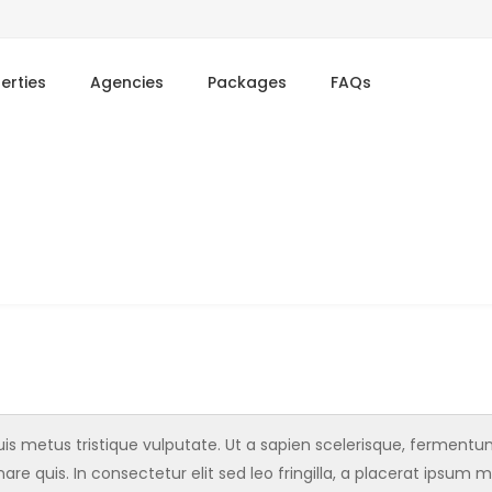
erties
Agencies
Packages
FAQs
s metus tristique vulputate. Ut a sapien scelerisque, fermentum l
are quis. In consectetur elit sed leo fringilla, a placerat ipsum m