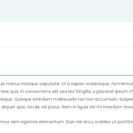
s metus tristique vulputate. Ut a sapien scelerisque, fermentum l
are quis. In consectetur elit sed leo fringilla, a placerat ipsum m
isque. Quisque interdum malesuada nisi non accumsan. Suspend
 aliquet quis, iaculis vel purus. Nam in ligula vel mi interdum tin
s sem egestas elementum. Duis nisl arcu, sodales ut porttitor a